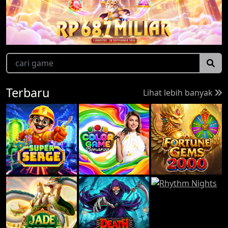
Terbaru
Lihat lebih banyak