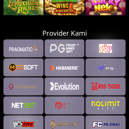
Provider Kami