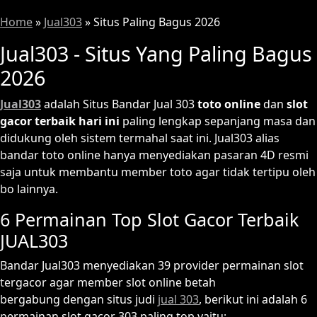
Home
»
Jual303
» Situs Paling Bagus 2026
Jual303 - Situs Yang Paling Bagus
2026
Jual303
adalah Situs Bandar Jual 303
toto online
dan
slot
gacor terbaik hari ini
paling lengkap sepanjang masa dan
didukung oleh sistem termahal saat ini. Jual303 alias
bandar toto online hanya menyediakan pasaran 4D resmi
saja untuk membantu member toto agar tidak tertipu oleh
bo lainnya.
6 Permainan Top Slot Gacor Terbaik
JUAL303
Bandar Jual303 menyediakan 39 provider permainan slot
tergacor agar member slot online betah
bergabung dengan situs judi
jual 303
, berikut ini adalah 6
permainan slot gacor 303 paling top yaitu: