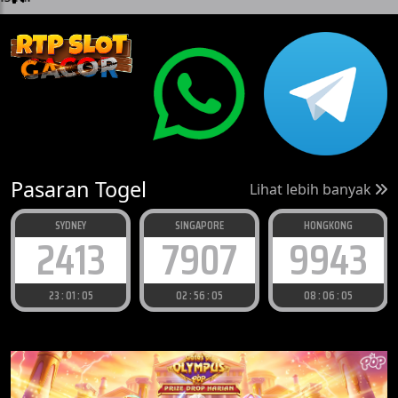
Pasaran Togel
Lihat lebih banyak
SINGAPORE
HONGKONG
SYDNEY LOTTO
7907
9943
1377
02 : 56 : 04
08 : 06 : 04
23 : 01 : 04