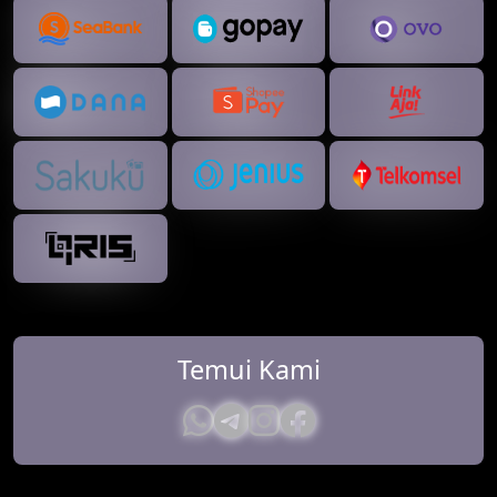
Temui Kami