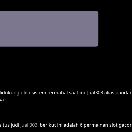
dukung oleh sistem termahal saat ini. Jual303 alias bandar
ya.
itus judi
jual 303
, berikut ini adalah 6 permainan slot gacor