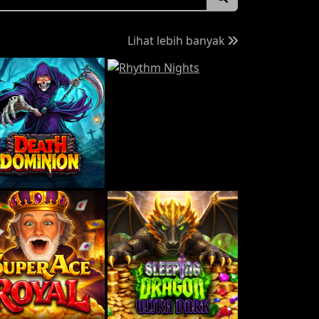
Lihat lebih banyak