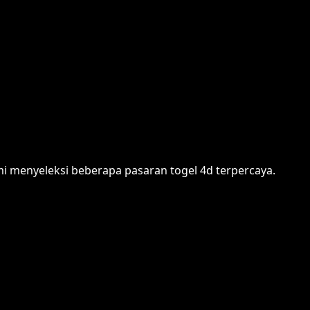
 menyeleksi beberapa pasaran togel 4d terpercaya.