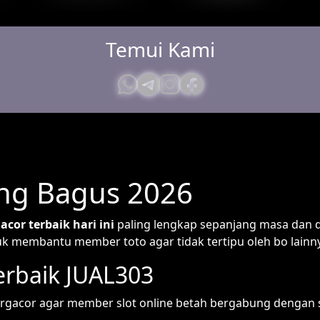
Temui Kami
ling Bagus 2026
gacor terbaik hari ini
paling lengkap sepanjang masa dan di
uk membantu member toto agar tidak tertipu oleh bo lainn
erbaik JUAL303
ergacor agar member slot online betah bergabung dengan s