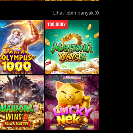
Lihat lebih banyak