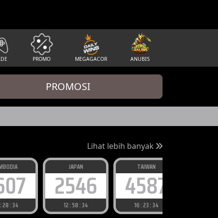
ADE
PROMO
MEGAGACOR
ANUBIS
PROMOSI
Lihat lebih banyak
JAPAN
TAIWAN
SYDNEY
SING
546
4587
4816
07
: 58 : 33
16 : 23 : 33
09 : 28 : 33
TU