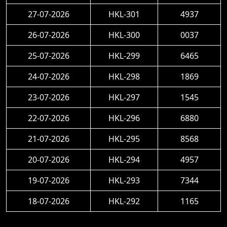
27-07-2026
HKL-301
4937
26-07-2026
HKL-300
0037
25-07-2026
HKL-299
6465
24-07-2026
HKL-298
1869
23-07-2026
HKL-297
1545
22-07-2026
HKL-296
6880
21-07-2026
HKL-295
8568
20-07-2026
HKL-294
4957
19-07-2026
HKL-293
7344
18-07-2026
HKL-292
1165