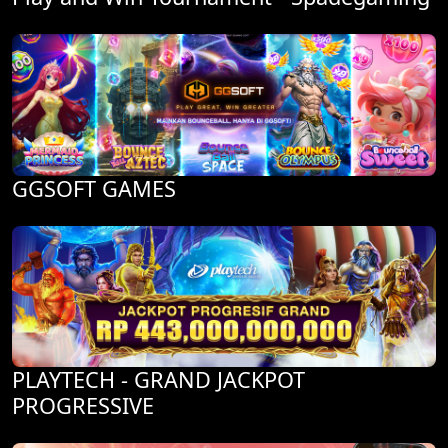
GGSOFT GAMES
PLAYTECH - GRAND JACKPOT
PROGRESSIVE